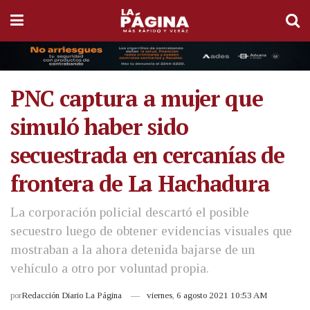
PNC captura a mujer que
simuló haber sido
secuestrada en cercanías de
frontera de La Hachadura
La corporación policial descartó el posible
secuestro luego de obtener evidencias visuales que
mostraban a la ahora detenida bajarse de un
vehículo a otro por voluntad propia.
por
Redacción Diario La Página
viernes, 6 agosto 2021 10:53 AM