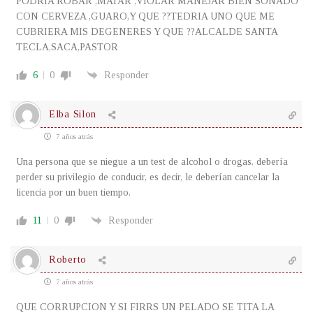
PODRIA ROBAR ,MATAR ,VIOLAR MANEJAR BIEN SONADO
CON CERVEZA ,GUARO,Y QUE ??TEDRIA UNO QUE ME
CUBRIERA MIS DEGENERES Y QUE ??ALCALDE SANTA
TECLA,SACA,PASTOR
6
0
Responder
Elba Silon
7 años atrás
Una persona que se niegue a un test de alcohol o drogas, debería
perder su privilegio de conducir, es decir, le deberían cancelar la
licencia por un buen tiempo.
11
0
Responder
Roberto
7 años atrás
QUE CORRUPCION Y SI FIRRS UN PELADO SE TITA LA