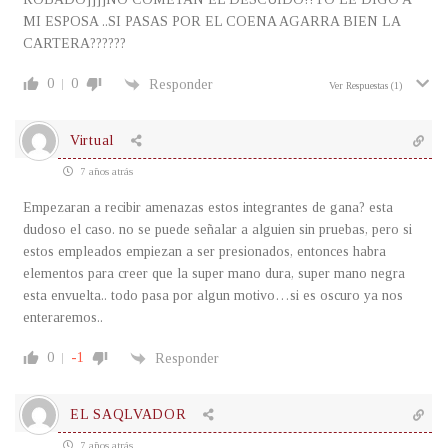
MI ESPOSA ..SI PASAS POR EL COENA AGARRA BIEN LA
CARTERA??????
0
0
Responder
Ver Respuestas
(1)
Virtual
7 años atrás
Empezaran a recibir amenazas estos integrantes de gana? esta
dudoso el caso. no se puede señalar a alguien sin pruebas, pero si
estos empleados empiezan a ser presionados, entonces habra
elementos para creer que la super mano dura, super mano negra
esta envuelta.. todo pasa por algun motivo…si es oscuro ya nos
enteraremos..
0
-1
Responder
EL SAQLVADOR
7 años atrás