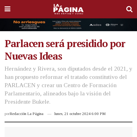
Parlacen será presidido por
Nuevas Ideas
Hernández y Rivera, son diputados desde el 2021, y
han propuesto reformar el tratado constitutivo del
PARLACEN y crear un Centro de Formación
Parlamentario, alineados bajo la visión del
Presidente Bukele.
por
Redacción La Página
lunes, 21 octubre 2024 6:00 PM