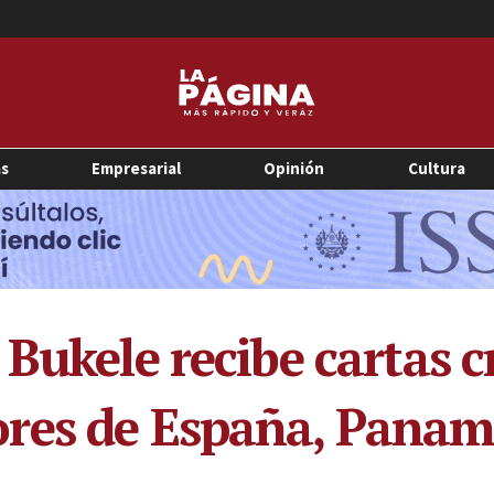
as
Empresarial
Opinión
Cultura
Bukele recibe cartas c
res de España, Panam