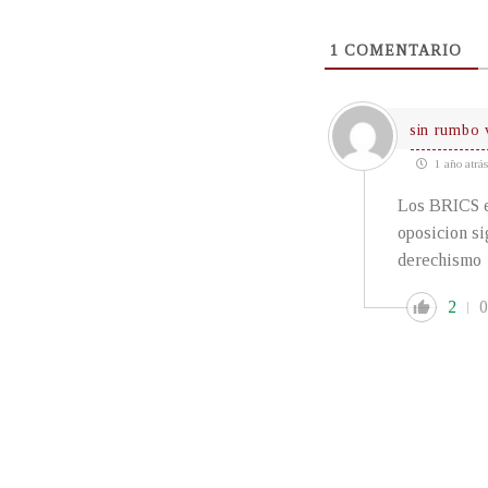
1
COMENTARIO
sin rumbo 
1 año atrás
Los BRICS es
oposicion si
derechismo
2
0