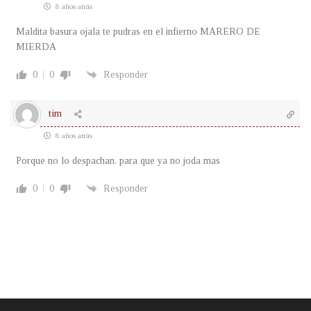
8 años atrás
Maldita basura ojala te pudras en el infierno MARERO DE
MIERDA
0
0
Responder
tim
8 años atrás
Porque no lo despachan, para que ya no joda mas
0
0
Responder