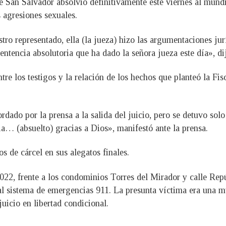
e San Salvador absolvió definitivamente este viernes al mund
s agresiones sexuales.
stro representado, ella (la jueza) hizo las argumentaciones jur
sentencia absolutoria que ha dado la señora jueza este día», d
e los testigos y la relación de los hechos que planteó la Fisca
rdado por la prensa a la salida del juicio, pero se detuvo sol
cia… (absuelto) gracias a Dios», manifestó ante la prensa.
s de cárcel en sus alegatos finales.
022, frente a los condominios Torres del Mirador y calle Rep
al sistema de emergencias 911. La presunta víctima era una mu
uicio en libertad condicional.