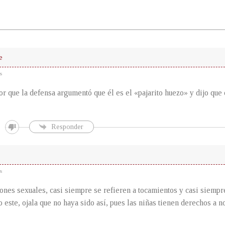
je
s
por que la defensa argumentó que él es el «pajarito huezo» y dijo que 
Responder
s
ones sexuales, casi siempre se refieren a tocamientos y casi siemp
o este, ojala que no haya sido así, pues las niñas tienen derechos a n