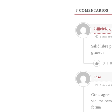
3
COMENTARIOS
Jejjjejejeje
2 años atrá
Salió libre 
grueso»
0
0
Jose
2 años atrá
Otras agresi
viejitos com
forma.