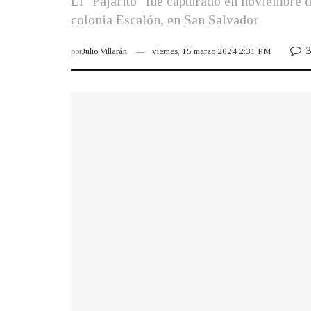
El "Pajarito" fue capturado en noviembre 
colonia Escalón, en San Salvador
3
por
Julio Villarán
viernes, 15 marzo 2024 2:31 PM