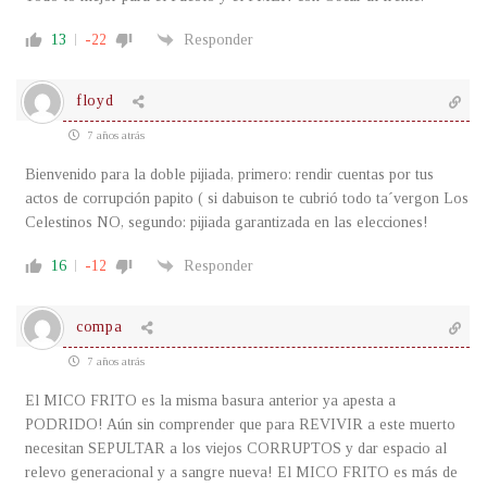
13
-22
Responder
floyd
7 años atrás
Bienvenido para la doble pijiada, primero: rendir cuentas por tus
actos de corrupción papito ( si dabuison te cubrió todo ta´vergon Los
Celestinos NO, segundo: pijiada garantizada en las elecciones!
16
-12
Responder
compa
7 años atrás
El MICO FRITO es la misma basura anterior ya apesta a
PODRIDO! Aún sin comprender que para REVIVIR a este muerto
necesitan SEPULTAR a los viejos CORRUPTOS y dar espacio al
relevo generacional y a sangre nueva! El MICO FRITO es más de