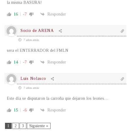
la misma BASURA!
16
-7
Responder
Socio de ARENA
7 años atrás
sera el ENTERRADOR del FMLN
14
-7
Responder
Luis Nolasco
7 años atrás
Este día se disputaron la carroña que dejaron los leones…
15
-6
Responder
1
2
3
Siguiente »