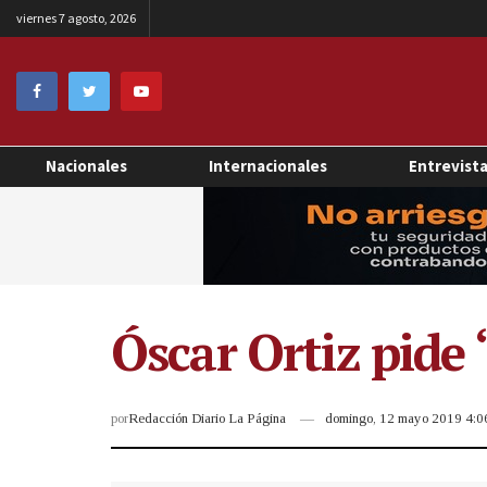
viernes 7 agosto, 2026
Nacionales
Internacionales
Entrevist
Óscar Ortiz pide 
por
Redacción Diario La Página
domingo, 12 mayo 2019 4: