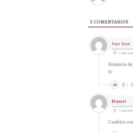
5
COMENTARIOS
Jose Jose
7 años atrá
Renuncia de l
le
2
0
Manuel
7 años atrá
Cambios real