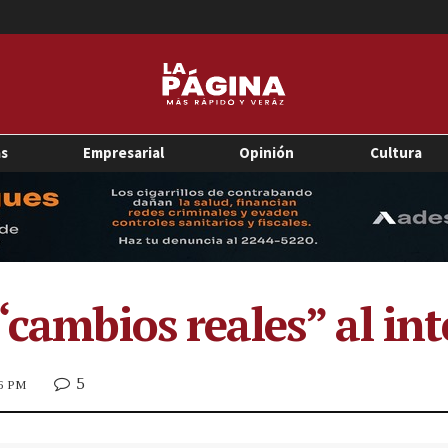
as
Empresarial
Opinión
Cultura
“cambios reales” al in
5
06 PM