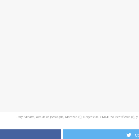
Fray Arriaza, alcalde de jocoatique, Morazán (i); dirigente del FMLN no identificado (c); y 
Co