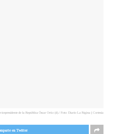
vicepresidente de la República Óscar Ortiz (d)./ Foto: Diario La Página | Cortesía
mparte en Twitter