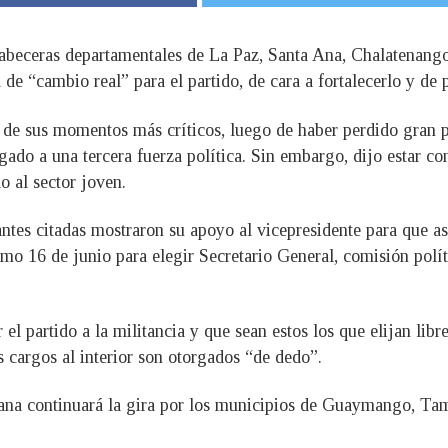
s cabeceras departamentales de La Paz, Santa Ana, Chalatenang
de “cambio real” para el partido, de cara a fortalecerlo y de
de sus momentos más críticos, luego de haber perdido gran pa
gado a una tercera fuerza política. Sin embargo, dijo estar co
o al sector joven.
antes citadas mostraron su apoyo al vicepresidente para que 
ximo 16 de junio para elegir Secretario General, comisión polí
 el partido a la militancia y que sean estos los que elijan lib
s cargos al interior son otorgados “de dedo”.
ana continuará la gira por los municipios de Guaymango, Ta