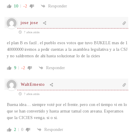
10
-2
Responder
jose jose
7 años atrás
el plan B es facil , el pueblo esos votos que tuvo BUKELE mas de 1
40000000 iremos a pedir cuentas a la asamblea legsilativa y a la CSJ
y no saldremos de ahi hasta solucionar lo de la cicies
9
-2
Responder
WaltErnesto
7 años atrás
Buena idea… siempre voté por el frente, pero con el tiempo vi en lo
que se han convertido y hasta armar tamal con areana. Esperamos
que la CICIES venga, si o si.
2
0
Responder