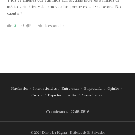
Y los vejamenes que sufrimos aún algunas mujeres a manos de
médicos sin ética y debemos callar porque es «el sr doctor». No
cuentan?
3
0
Responder
Nacionales
Internacionales
Entrevistas
Empresarial
Opinión
Cultura
Deportes
Jet Set
Curiosidades
Contáctanos: 2246-0616
© 2024 Diario La Página - Noticias de El Salvador