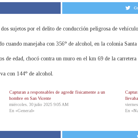
Co
a dos sujetos por el delito de conducción peligrosa de vehícul
do cuando manejaba con 356° de alcohol, en la colonia Santa
ños de edad, chocó contra un muro en el km 69 de la carreter
tiva con 144° de alcohol.
Capturan a responsables de agredir físicamente a un
Captur
hombre en San Vicente
llevab
miércoles, 30 julio 2025 9:05 AM
vierne
En «General»
En «Na