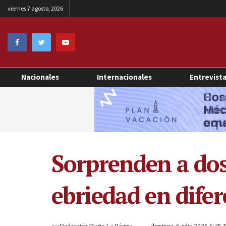
viernes 7 agosto, 2026
Nacionales
Internacionales
Entrevist
Sorprenden a dos
ebriedad en difer
por
Redacción Diario La Página
domingo, 6 julio 2025 6:25