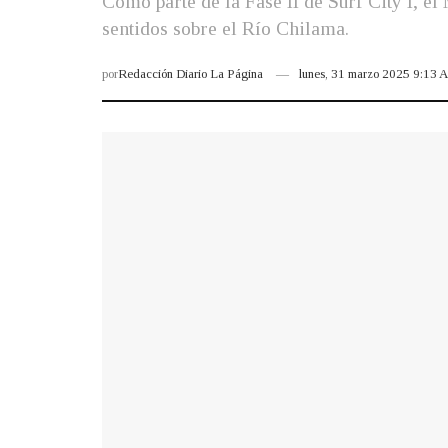
Como parte de la Fase II de Surf City I, e
sentidos sobre el Río Chilama.
por
Redacción Diario La Página
lunes, 31 marzo 2025 9:13 