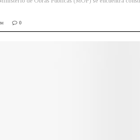
l Ministerio de Obras Públicas (MOP) se encuentra cons
0
AM