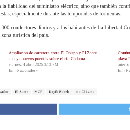
 la fiabilidad del suministro eléctrico, sino que también contri
uestas, especialmente durante las temporadas de tormentas.
000 conductores diarios y a los habitantes de La Libertad Cost
 zona turística del país.
Ampliación de carretera entre El Obispo y El Zonte
Contin
incluye nuevos puentes sobre el río Chilama
playa 
viernes, 4 abril 2025 3:13 PM
miérco
En «Nacionales»
En «Na
lvador
El Zonte
MOP
Nayib Bukele
río Chilama