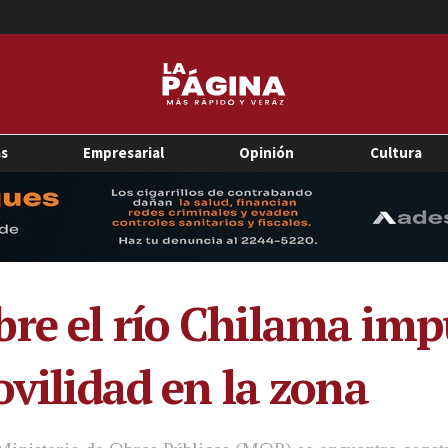
as
Empresarial
Opinión
Cultura
re el río Chilama impu
ovilidad en la zona