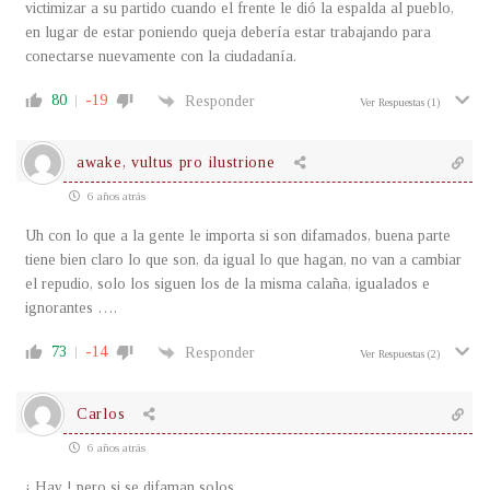
victimizar a su partido cuando el frente le dió la espalda al pueblo,
en lugar de estar poniendo queja debería estar trabajando para
conectarse nuevamente con la ciudadanía.
80
-19
Responder
Ver Respuestas
(1)
awake, vultus pro ilustrione
6 años atrás
Uh con lo que a la gente le importa si son difamados, buena parte
tiene bien claro lo que son, da igual lo que hagan, no van a cambiar
el repudio, solo los siguen los de la misma calaña, igualados e
ignorantes ….
73
-14
Responder
Ver Respuestas
(2)
Carlos
6 años atrás
¡ Hay ! pero si se difaman solos….