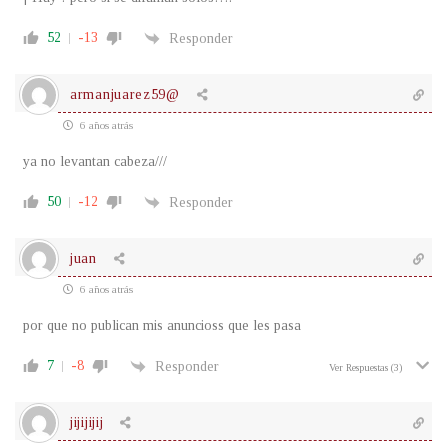
52
-13
Responder
armanjuarez59@
6 años atrás
ya no levantan cabeza///
50
-12
Responder
juan
6 años atrás
por que no publican mis anuncioss que les pasa
7
-8
Responder
Ver Respuestas
(3)
jijijijij