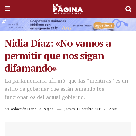
Nidia Díaz: «No vamos a
permitir que nos sigan
difamando»
La parlamentaria afirmó, que las “mentiras” es un
estilo de gobernar que están teniendo los
funcionarios del actual gobierno.
por
Redacción Diario La Página
jueves, 10 octubre 2019 7:52 AM