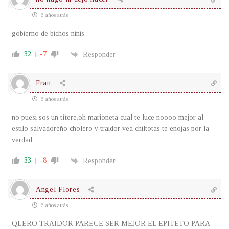
6 años atrás
gobierno de bichos ninis.
32
-7
Responder
Fran
6 años atrás
no puesi sos un títere,oh marioneta cual te luce noooo mejor al
estilo salvadoreño cholero y traidor vea chiltotas te enojas por la
verdad
33
-8
Responder
Angel Flores
6 años atrás
QLERO TRAIDOR PARECE SER MEJOR EL EPITETO PARA