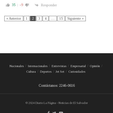
35
-9
Responder
« Anterior
1
2
3
4
…
15
Siguiente »
Nacionales
Internacionales
Entrevistas
Empresarial
Opinión
Cultura
Deportes
Jet Set
Curiosidades
Contáctanos: 2246-0616
© 2024 Diario La Página - Noticias de El Salvador