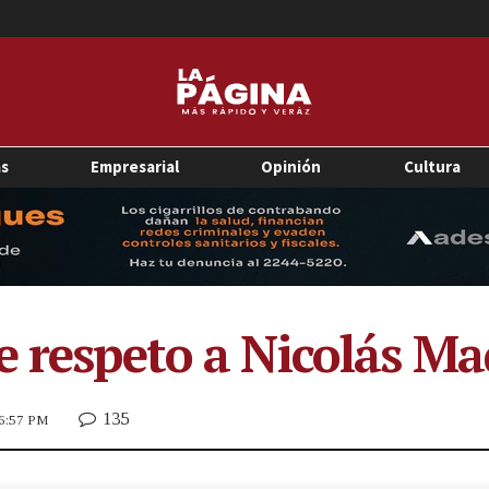
as
Empresarial
Opinión
Cultura
e respeto a Nicolás M
135
 6:57 PM