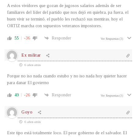
A estos vividores que gozan de jugosos salarios además de ser
familiares del líder del partido que nos dejó en quiebra, pa fuera, el
buen vivir se terminó, el pueblo les rechazó sus mentiras, hoy el
ORTIZ marcha con supuestos veteranos impostores.
55
-36
Responder
Ver Respuestas
(3)
Ex militar
6 años atrás
Porque no iso nada cuando estubo y no iso nada hoy quieter hacer
para danar El govierno
49
-26
Responder
Ver Respuestas
(3)
Goyo
6 años atrás
Este tipo está totalmente loco. El peor gobierno de el salvador. El