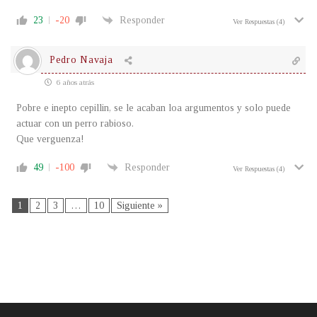
23
-20
Responder
Ver Respuestas
(4)
Pedro Navaja
6 años atrás
Pobre e inepto cepillin, se le acaban loa argumentos y solo puede
actuar con un perro rabioso.
Que verguenza!
49
-100
Responder
Ver Respuestas
(4)
1
2
3
…
10
Siguiente »