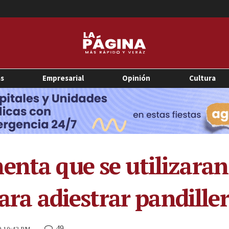
as
Empresarial
Opinión
Cultura
enta que se utilizaran
para adiestrar pandille
49
19 10:42 PM