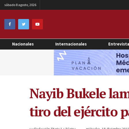
sábado 8 agosto, 2026
Nacionales
Internacionales
Entrevist
Nayib Bukele lam
tiro del ejército 
por
Redacción Diario La Página
miércoles, 18 diciembre 20