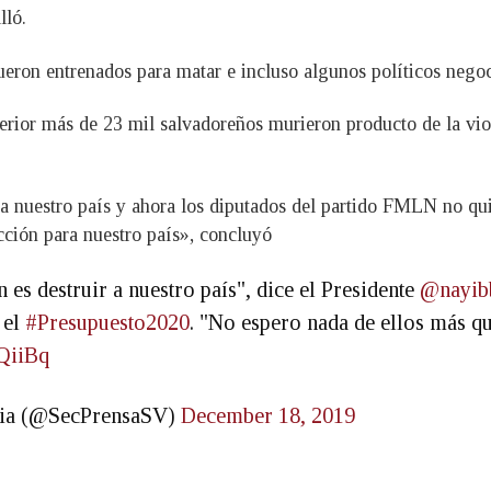
lló.
ueron entrenados para matar e incluso algunos políticos nego
erior más de 23 mil salvadoreños murieron producto de la vio
r a nuestro país y ahora los diputados del partido FMLN no qu
cción para nuestro país», concluyó
n es destruir a nuestro país", dice el Presidente
@nayib
 el
#Presupuesto2020
. "No espero nada de ellos más q
QiiBq
ncia (@SecPrensaSV)
December 18, 2019