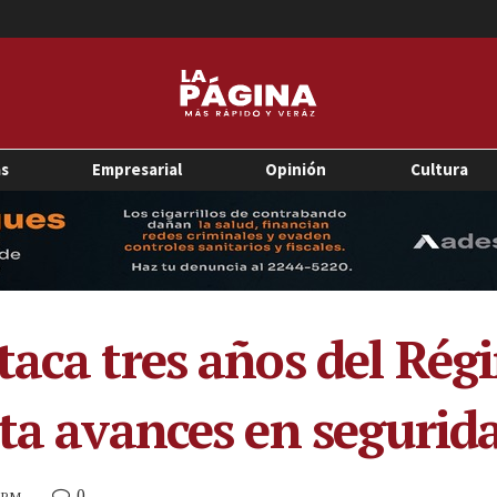
as
Empresarial
Opinión
Cultura
taca tres años del Rég
lta avances en segurid
0
1 PM