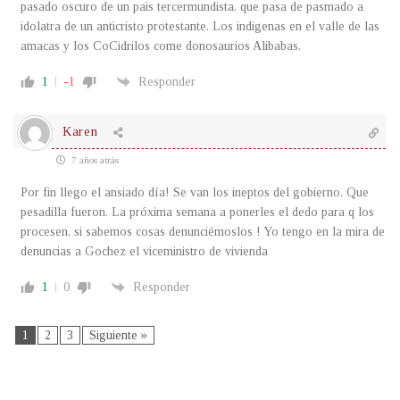
pasado oscuro de un pais tercermundista, que pasa de pasmado a
idolatra de un anticristo protestante. Los indigenas en el valle de las
amacas y los CoCidrilos come donosaurios Alibabas.
1
-1
Responder
Karen
7 años atrás
Por fin llego el ansiado día! Se van los ineptos del gobierno. Que
pesadilla fueron. La próxima semana a ponerles el dedo para q los
procesen, si sabemos cosas denunciémoslos ! Yo tengo en la mira de
denuncias a Gochez el viceministro de vivienda
1
0
Responder
1
2
3
Siguiente »