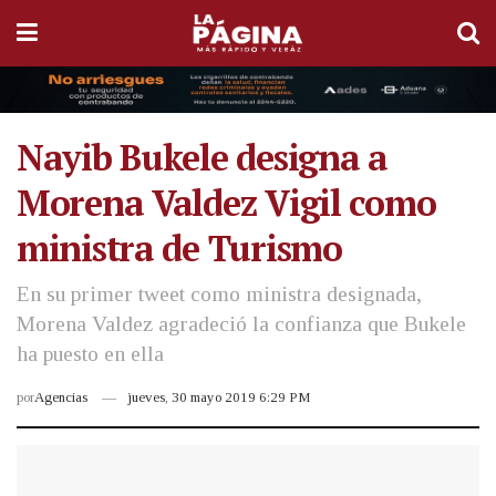
Nayib Bukele designa a
Morena Valdez Vigil como
ministra de Turismo
En su primer tweet como ministra designada,
Morena Valdez agradeció la confianza que Bukele
ha puesto en ella
por
Agencias
jueves, 30 mayo 2019 6:29 PM