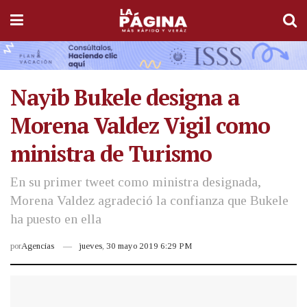
Nayib Bukele designa a
Morena Valdez Vigil como
ministra de Turismo
En su primer tweet como ministra designada,
Morena Valdez agradeció la confianza que Bukele
ha puesto en ella
por
Agencias
jueves, 30 mayo 2019 6:29 PM