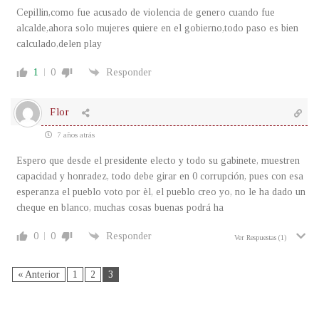
Cepillin,como fue acusado de violencia de genero cuando fue
alcalde,ahora solo mujeres quiere en el gobierno,todo paso es bien
calculado,delen play
1
0
Responder
Flor
7 años atrás
Espero que desde el presidente electo y todo su gabinete, muestren
capacidad y honradez, todo debe girar en 0 corrupción, pues con esa
esperanza el pueblo voto por èl, el pueblo creo yo, no le ha dado un
cheque en blanco, muchas cosas buenas podrá ha
0
0
Responder
Ver Respuestas
(1)
« Anterior
1
2
3