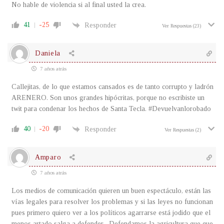
No hable de violencia si al final usted la crea.
41
-25
Responder
Ver Respuestas
(23)
Daniela
7 años atrás
Callejitas, de lo que estamos cansados es de tanto corrupto y ladrón
ARENERO. Son unos grandes hipócritas, porque no escribiste un
twit para condenar los hechos de Santa Tecla. #Devuelvanlorobado
40
-20
Responder
Ver Respuestas
(2)
Amparo
7 años atrás
Los medios de comunicación quieren un buen espectáculo, están las
vías legales para resolver los problemas y si las leyes no funcionan
pues primero quiero ver a los políticos agarrarse está jodido que el
menos artado salga a defender . Defendamos la agricultura que que