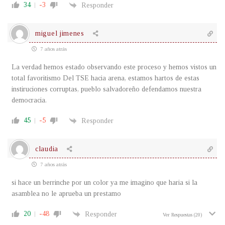
34
-3
Responder
miguel jimenes
7 años atrás
La verdad hemos estado observando este proceso y hemos vistos un
total favoritismo Del TSE hacia arena, estamos hartos de estas
instiruciones corruptas, pueblo salvadoreño defendamos nuestra
democracia.
45
-5
Responder
claudia
7 años atrás
si hace un berrinche por un color ya me imagino que haria si la
asamblea no le aprueba un prestamo
20
-48
Responder
Ver Respuestas
(20)