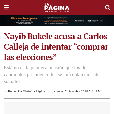
Nayib Bukele acusa a Carlos
Calleja de intentar “comprar
las elecciones”
Está no es la primera ocasión que los dos
candidatos presidenciales se enfrentan en redes
sociales.
por
Redacción Diario La Página
viernes, 7 diciembre 2018 7:41 AM