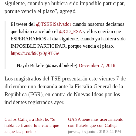
siguiente, cuando ya hubiera sido imposible participar,
porque vencía el plazo”, agregó.
El tweet del
@TSEElSalvador
cuando nosotros decíamos
que habían cancelado el
@CD_ESA
y ellos querían que
ESPERÁRAMOS al día siguiente, cuando ya hubiera sido
IMPOSIBLE PARTICIPAR, porque vencía el plazo.
https://t.co/h9Qx0g9TGe
— Nayib Bukele (@nayibbukele)
December 7, 2018
Los magistrados del TSE presentarán este viernes 7 de
diciembre una demanda ante la Fiscalía General de la
República (FGR), en contra de Nuevas Ideas por los
incidentes registrados ayer.
Carlos Calleja a Bukele: “Si
GANA tiene más acercamiento
habla de fraude lo invito a que
con Bukele que con Calleja
saque las pruebas”
jueves, 28 junio 2018 2:44 PM