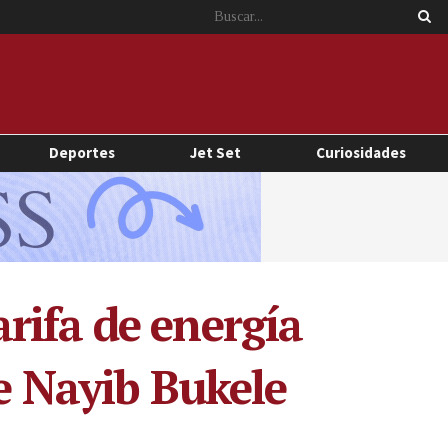
Deportes
Jet Set
Curiosidades
rifa de energía
te Nayib Bukele