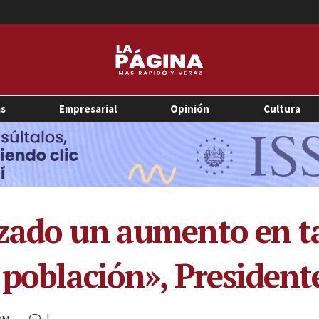
as
Empresarial
Opinión
Cultura
zado un aumento en ta
a población», Presiden
1
 PM