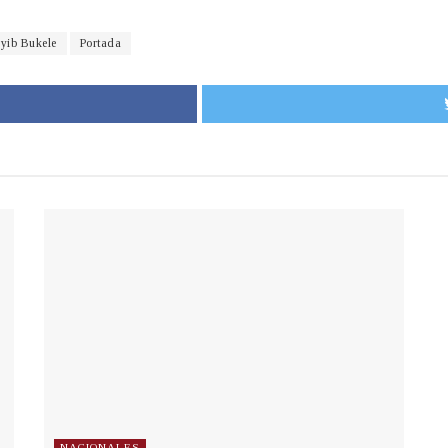
yib Bukele
Portada
NACIONALES