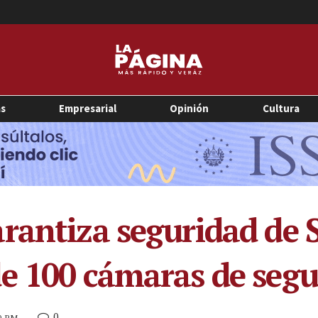
as
Empresarial
Opinión
Cultura
rantiza seguridad de 
e 100 cámaras de segu
0
10 PM