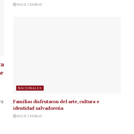
HACE 3 HORAS
ra
te
NACIONALES
Familias disfrutaron del arte, cultura e
va
identidad salvadoreña
HACE 3 HORAS