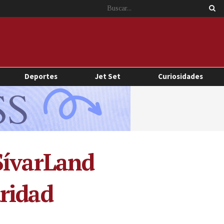
Deportes
Jet Set
Curiosidades
SívarLand
ridad