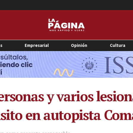
as
Empresarial
Opinión
Cultura
rsonas y varios lesio
nsito en autopista Co