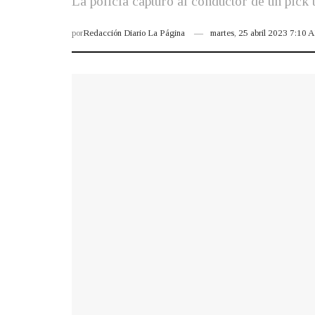
La policía capturó al conductor de un pick
por
Redacción Diario La Página
martes, 25 abril 2023 7:10 