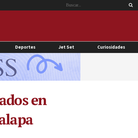
Deportes
Jet Set
Curiosidades
nados en
malapa