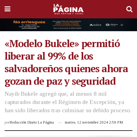
«Modelo Bukele» permitió
liberar al 99% de los
salvadoreños quienes ahora
gozan de paz y seguridad
Nayib Bukele agregó que, al menos 8 mil
capturados durante el Régimen de Excepción, ya
han sido liberados tras culminar su debido proceso.
por
Redacción Diario La Página
martes, 12 noviembre 2024 2:58 PM