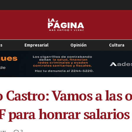
as
Empresarial
Opinión
Cultura
Castro: Vamos a las of
 para honrar salarios 
2
0 AM