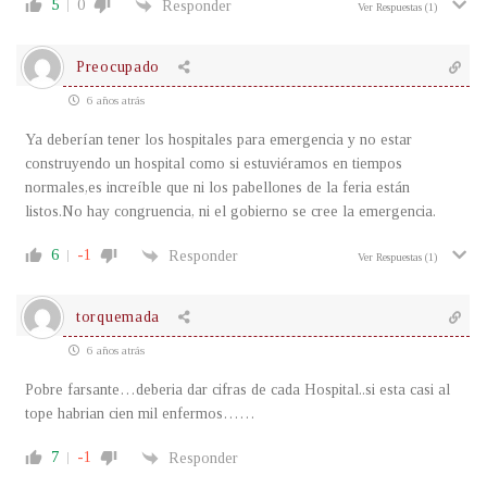
5
0
Responder
Ver Respuestas
(1)
Preocupado
6 años atrás
Ya deberían tener los hospitales para emergencia y no estar
construyendo un hospital como si estuviéramos en tiempos
normales,es increíble que ni los pabellones de la feria están
listos.No hay congruencia, ni el gobierno se cree la emergencia.
6
-1
Responder
Ver Respuestas
(1)
torquemada
6 años atrás
Pobre farsante…deberia dar cifras de cada Hospital..si esta casi al
tope habrian cien mil enfermos……
7
-1
Responder