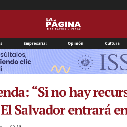
as
Empresarial
Opinión
Cultura
enda: “Si no hay recu
El Salvador entrará en
19
PM