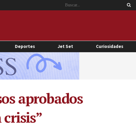
Deportes
Jet Set
Curiosidades
rsos aprobados
 crisis”