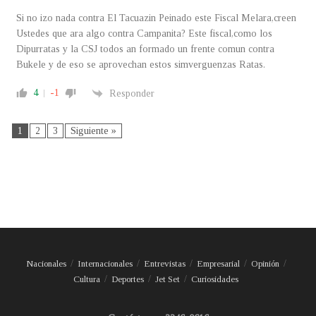
Si no izo nada contra El Tacuazin Peinado este Fiscal Melara,creen
Ustedes que ara algo contra Campanita? Este fiscal,como los
Dipurratas y la CSJ todos an formado un frente comun contra
Bukele y de eso se aprovechan estos simverguenzas Ratas.
4
-1
Responder
1
2
3
Siguiente »
Nacionales
Internacionales
Entrevistas
Empresarial
Opinión
Cultura
Deportes
Jet Set
Curiosidades