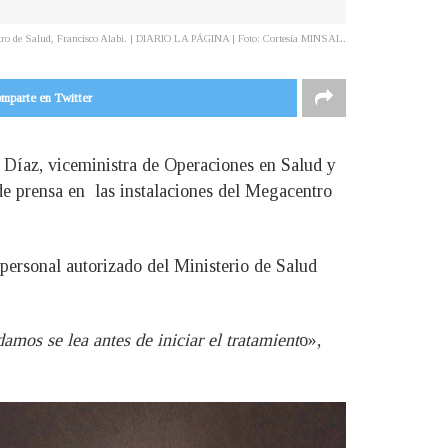
tro de Salud, Francisco Alabi. | DIARIO LA PÁGINA | Foto: Cortesía MINSAL.
mparte en Twitter
a Díaz, viceministra de Operaciones en Salud y
de prensa en las instalaciones del Megacentro
personal autorizado del Ministerio de Salud
mos se lea antes de iniciar el tratamient
o»,