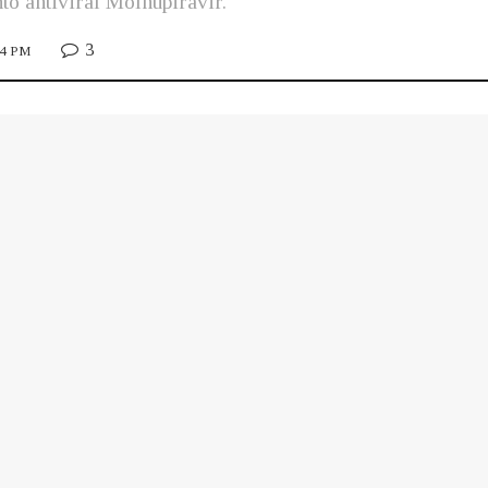
to antiviral Molnupiravir.
3
:44 PM