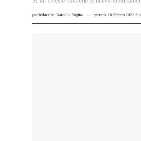
El kit celeste contiene el nuevo medicamen
por
Redacción Diario La Página
viernes, 18 febrero 2022 3