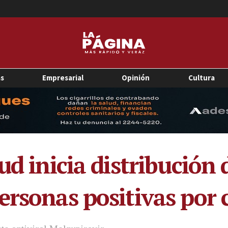
as
Empresarial
Opinión
Cultura
ud inicia distribución 
ersonas positivas por 