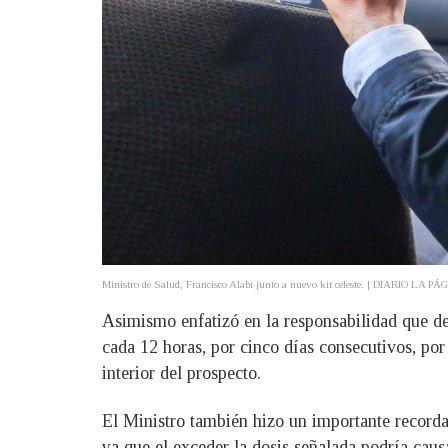
Ministro de Salud, Francisco Alabi junto a nuevo kit celeste. | DIARIO LA P
Asimismo enfatizó en la responsabilidad que de
cada 12 horas, por cinco días consecutivos, por
interior del prospecto.
El Ministro también hizo un importante record
ya que el exceder la dosis señalada podría caus