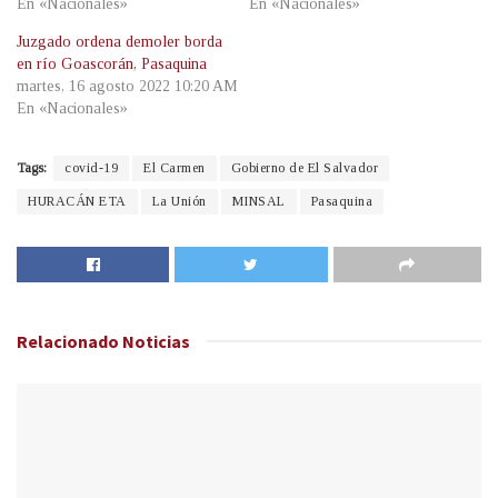
En «Nacionales»
En «Nacionales»
Juzgado ordena demoler borda
en río Goascorán, Pasaquina
martes, 16 agosto 2022 10:20 AM
En «Nacionales»
Tags:
covid-19
El Carmen
Gobierno de El Salvador
HURACÁN ETA
La Unión
MINSAL
Pasaquina
Relacionado
Noticias