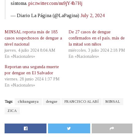
síntoma.
pic.twitter.com/nu9jY4b7Hj
— Diario La Página (@LaPagina)
July 2, 2024
MINSAL reporta más de 185
De 27 casos de dengue
casos sospechosos de dengue a
confirmados en el país, más de
nivel nacional
la mitad son niños
jueves, 4 julio 2024 8:04 AM
miércoles, 3 julio 2024 2:18 PM
En «Nacionales»
En «Nacionales»
Reportan una segunda muerte
por dengue en El Salvador
viernes, 28 junio 2024 1:37 PM
En «Nacionales»
Tags:
chikungunya
dengue
FRANCISCO ALABÍ
MINSAL
ZICA