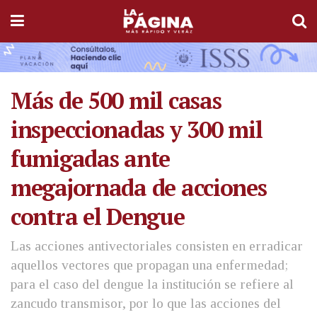
Más de 500 mil casas
inspeccionadas y 300 mil
fumigadas ante
megajornada de acciones
contra el Dengue
Las acciones antivectoriales consisten en erradicar
aquellos vectores que propagan una enfermedad;
para el caso del dengue la institución se refiere al
zancudo transmisor, por lo que las acciones del