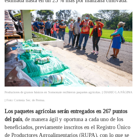
estimada hasta en un 25 % más por manzana cultivada.
Productores de granos básicos en Sonsonate recibieron paquetes agrícolas. | DIARIO LA PÁGINA
| Foto: Cortesía Sec. de Prensa.
Los paquetes agrícolas serán entregados en 267 puntos
del país
, de manera ágil y oportuna a cada uno de los
beneficiados, previamente inscritos en el Registro Único
de Productores Agroalimentarios (RUPA), con lo que se