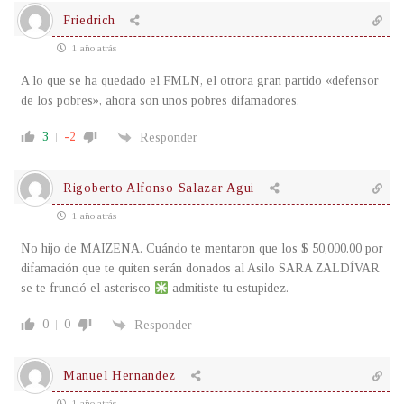
Friedrich
1 año atrás
A lo que se ha quedado el FMLN, el otrora gran partido «defensor
de los pobres», ahora son unos pobres difamadores.
3
-2
Responder
Rigoberto Alfonso Salazar Agui
1 año atrás
No hijo de MAIZENA. Cuándo te mentaron que los $ 50,000.00 por
difamación que te quiten serán donados al Asilo SARA ZALDÍVAR
se te frunció el asterisco
admitiste tu estupidez.
0
0
Responder
Manuel Hernandez
1 año atrás