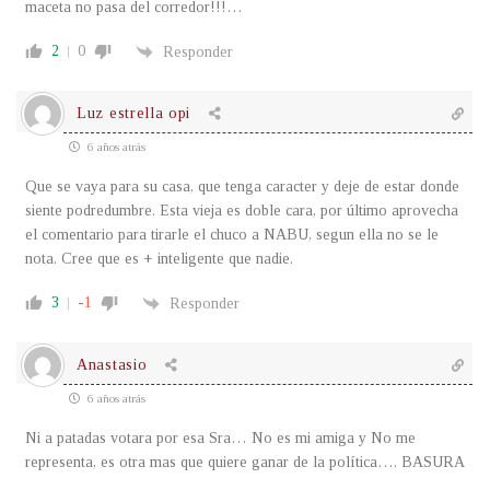
maceta no pasa del corredor!!!…
2
0
Responder
Luz estrella opi
6 años atrás
Que se vaya para su casa, que tenga caracter y deje de estar donde
siente podredumbre. Esta vieja es doble cara, por último aprovecha
el comentario para tirarle el chuco a NABU, segun ella no se le
nota. Cree que es + inteligente que nadie.
3
-1
Responder
Anastasio
6 años atrás
Ni a patadas votara por esa Sra… No es mi amiga y No me
representa, es otra mas que quiere ganar de la política…. BASURA