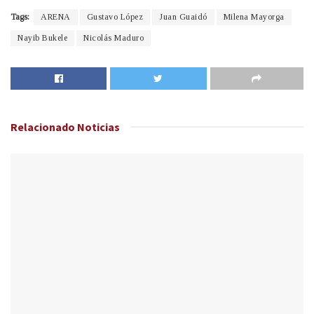
Tags:
ARENA
Gustavo López
Juan Guaidó
Milena Mayorga
Nayib Bukele
Nicolás Maduro
Relacionado
Noticias