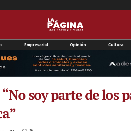
as
Empresarial
Opinión
Cultura
“No soy parte de los p
ca”
26
9 3:37 PM