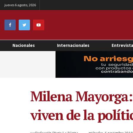
jueves 6 agosto, 2026
Nacionales
Internacionales
Entrevist
Milena Mayorga: 
viven de la políti
por
Redacción Diario La Página
miércoles, 6 noviembre 201