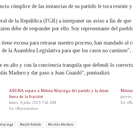
cio cómplice de las instancias de su partido le toca resistir y
ral de la República (FGR) a interponer un aviso a fin de que s
guien debe de responder por ello. Soy representante del pueblo
tiene excusa para retrasar nuestro proceso, han mandado al co
 de la Asamblea Legislativa para que los casos no caminen”
e en alto y con la conciencia tranquila que defendí lo correct
olás Maduro y dar paso a Juan Guaidó”, puntualizó.
ARENA separa a Milena Mayorga del partido y la dejan
Milena
fuera de la fracción
jueves
lunes, 8 julio 2019 7:41 AM
En «Na
En «Nacionales»
 Mayorga
Nayib Bukele
Nicolás Maduro