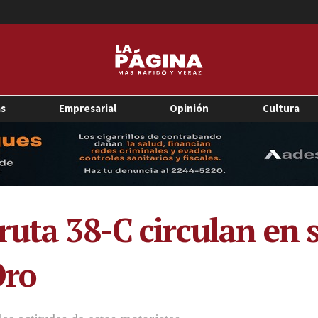
as
Empresarial
Opinión
Cultura
ruta 38-C circulan en 
Oro