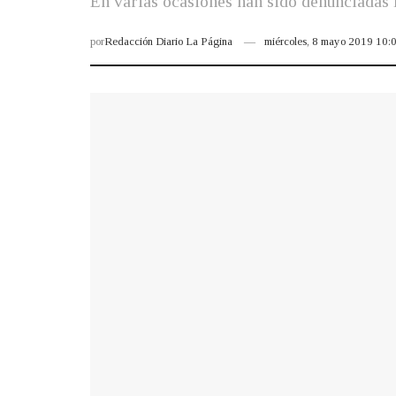
En varias ocasiones han sido denunciadas l
por
Redacción Diario La Página
miércoles, 8 mayo 2019 10