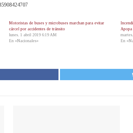
4385908424707
Motoristas de buses y microbuses marchan para evitar
Incend
cárcel por accidentes de tránsito
Apopa
lunes, 1 abril 2019 6:19 AM
martes
En «Nacionales»
En «Na