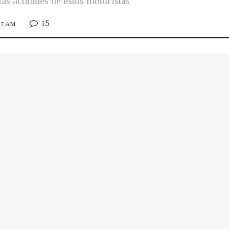
as actitudes de estos motoristas
15
:07 AM