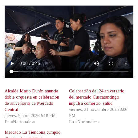
Alcalde Mario Durán anuncia
Celebración del 24 aniversario
doble orquesta en celebración
del mercado Cuscatancingo
de aniversario de Mercado
impulsa comercio, salud
Central
viernes, 21 noviembre 2025 3:06
jueves, 9 abril 2026 5:18 PM
PM
En «Nacionales»
En «Nacionales»
Mercado La Tiendona cumplió