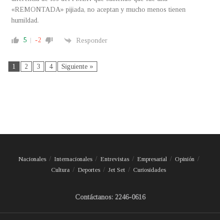
«REMONTADA» pijiada, no aceptan y mucho menos tienen
humildad.
5
-2
Responder
1
2
3
4
Siguiente »
Nacionales
Internacionales
Entrevistas
Empresarial
Opinión
Cultura
Deportes
Jet Set
Curiosidades
Contáctanos: 2246-0616