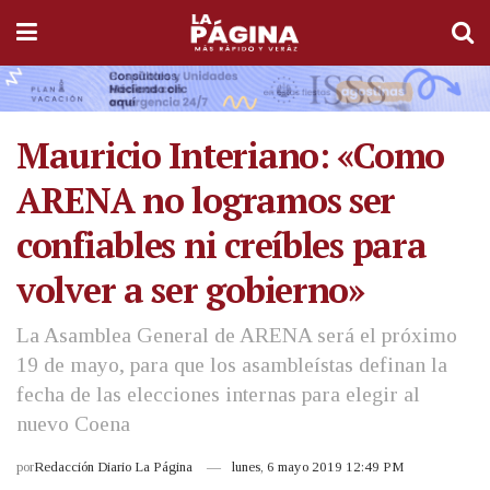
Mauricio Interiano: «Como
ARENA no logramos ser
confiables ni creíbles para
volver a ser gobierno»
La Asamblea General de ARENA será el próximo
19 de mayo, para que los asambleístas definan la
fecha de las elecciones internas para elegir al
nuevo Coena
por
Redacción Diario La Página
lunes, 6 mayo 2019 12:49 PM