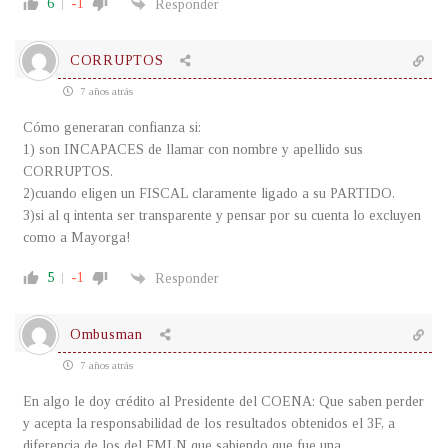
6
-1
Responder
CORRUPTOS
7 años atrás
Cómo generaran confianza si:
1) son INCAPACES de llamar con nombre y apellido sus
CORRUPTOS.
2)cuando eligen un FISCAL claramente ligado a su PARTIDO.
3)si al q intenta ser transparente y pensar por su cuenta lo excluyen
como a Mayorga!
5
-1
Responder
Ombusman
7 años atrás
En algo le doy crédito al Presidente del COENA: Que saben perder
y acepta la responsabilidad de los resultados obtenidos el 3F, a
diferencia de los del FMLN que sabiendo que fue una