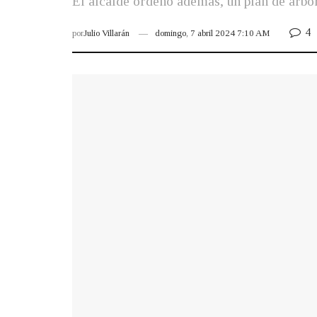
El alcalde ordenó además, un plan de arbor
4
por
Julio Villarán
domingo, 7 abril 2024 7:10 AM