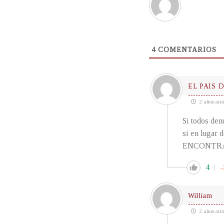
4
COMENTARIOS
EL PAIS 
2 años atrá
Si todos den
si en lugar
ENCONTRARI
4
-
William
2 años atrá