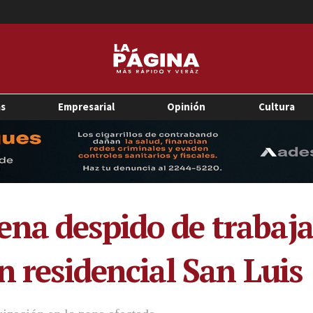
as
Empresarial
Opinión
Cultura
na despido de trabaj
n residencial San Luis