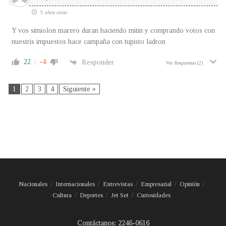
5 años atrás
Y vos simiolon marero duran haciendo mitin y comprando votos con
nuestris impuestos hace campaña con tupisto ladron
22
-4
Responder
Ver Respuestas
(2)
1
2
3
4
Siguiente »
Nacionales
Internacionales
Entrevistas
Empresarial
Opinión
Cultura
Deportes
Jet Set
Curiosidades
Contáctanos: 2246-0616