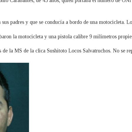
onio Carabantes, de 45 años, quien portaba el número de ONI
a sus padres y que se conducía a bordo de una motocicleta. Lo
aron la motocicleta y una pistola calibre 9 milímetros propie
de la MS de la clica Sushitoto Locos Salvatruchos. No se rep