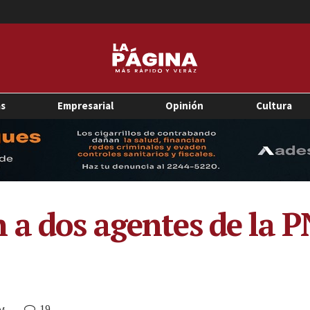
as
Empresarial
Opinión
Cultura
 a dos agentes de la 
19
AM