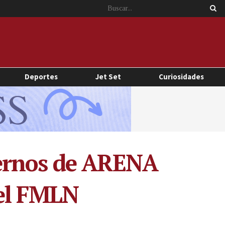
Deportes
Jet Set
Curiosidades
iernos de ARENA
del FMLN