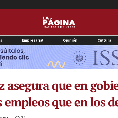
as
Empresarial
Opinión
Cultura
z asegura que en gob
 empleos que en los 
24
:08 PM