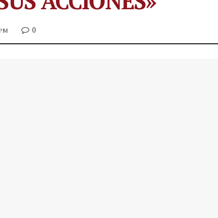
SUS ACCIONES»
0
 PM