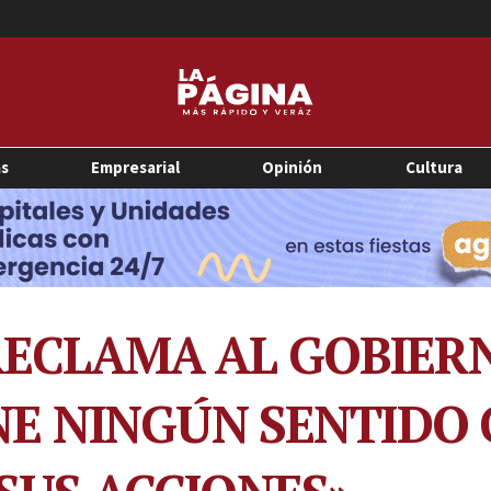
as
Empresarial
Opinión
Cultura
ECLAMA AL GOBIERN
NE NINGÚN SENTIDO 