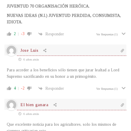
JUVENTUD 70 ORGANISACIÓN HERÓICA.
NUEVAS IDEAS (N.I.) JUVENTUD PERDIDA, CONSUMISTA,
IDIOTA.
2
-3
Responder
Ver Respuestas
(1)
Jose Luis
6 años atrás
Para acceder a los beneficios sólo tienen que jurar lealtad a Lord
Supremo sacrificando en su honor a un primogénito.
4
-2
Responder
Ver Respuestas
(1)
El bien ganara
6 años atrás
Que excelente noticia para los agricultores, solo los mismos de
siempre criticarian esto.