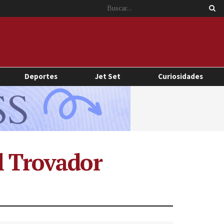
Deportes
Jet Set
Curiosidades
l Trovador