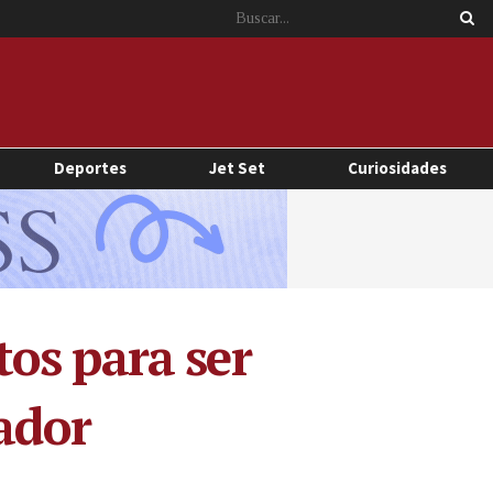
Deportes
Jet Set
Curiosidades
os para ser
vador