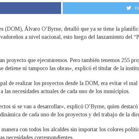
Co
es (DOM), Álvaro O’Byrne, detalló que ya se tiene la planific
lvadoreños a nivel nacional, esto luego del lanzamiento del “
an proyecto que ejecutaremos. Pero también tenemos 255 proy
 detiene ni tampoco las obras», explicó el titular de la instit
pal de realizar los proyectos desde la DOM, era evitar el mal
a las necesidades actuales de cada uno de los municipios.
yectos si se van a desarrollar», explicó O’Byrne, quien destac
 dinámica de cada uno de los proyectos y del trabajo de la dir
 manera con todos los alcaldes sin importar los colores políti
las necesidades correspondientes.