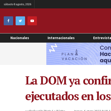
sábado 8 agosto, 2026
Nacionales
Internacionales
Entrevist
La DOM ya confir
ejecutados en lo
por
Redacción Diario La Página
jueves, 6 enero 2022 9:18 