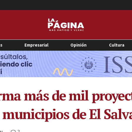
as
Empresarial
Opinión
Cultura
ma más de mil proyect
s municipios de El Sal
2
AM