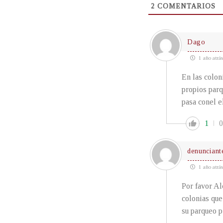
2
COMENTARIOS
Dago
1 año atrás
En las colon
propios parq
pasa conel e
1
0
denunciant
1 año atrás
Por favor Al
colonias que
su parqueo p